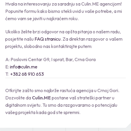
Hvala na interesovanju za saradnju sa Culin.ME agencijom!
Popunite formu kako bismo stekli uvid u vaše potrebe, a mi
ćemo vam se javiti u najkraćem roku.
Ukoliko želite brzi odgovor na opšta pitanja o našem radu,
posjetite našu
FAQ stranicu
. Za direktan razgovor o vašem
projektu, slobodno nas kontaktirajte putem:
A: Poslovni Centar G9, I sprat, Bar, Crna Gora
E:
info@culin.me
T:
+382 68 910 653
Otkrijte zašto smo najbrže rastuća agencija u Crnoj Gori.
Dozvolite da
Culin.ME
postane vaš strateški partner u
digitalnom svijetu. Tu smo da razgovaramo o potencijalu
vašeg projekta kada god ste spremni.