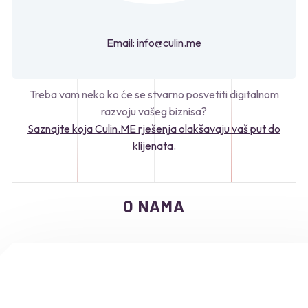
Email: info@culin.me
Treba vam neko ko će se stvarno posvetiti digitalnom
razvoju vašeg biznisa?
Saznajte koja Culin.ME rješenja olakšavaju vaš put do
klijenata.
O NAMA